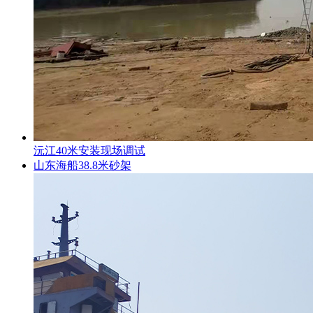
沅江40米安装现场调试
山东海船38.8米砂架