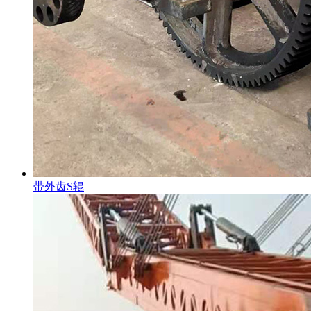
带外齿S辊