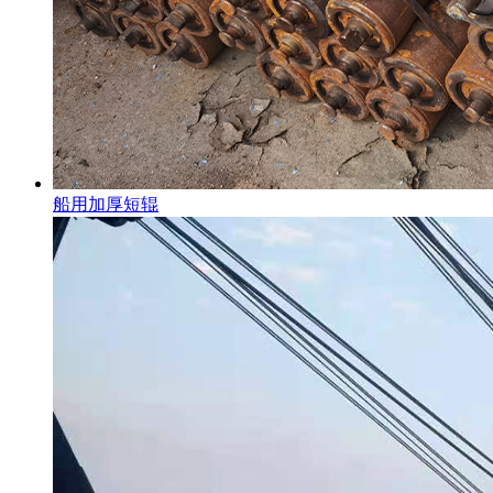
船用加厚短辊