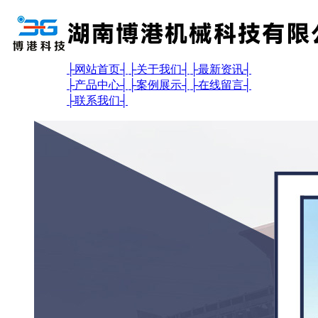
├
网站首页
┤
├
关于我们
┤
├
最新资讯
┤
├
产品中心
┤
├
案例展示
┤
├
在线留言
┤
├
联系我们
┤