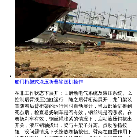
船用桁架式液压折叠输送机操作
在非工作状态下展开： 1.启动电气系统及液压系统。 2.
控制后臂液压油缸运行，随之后臂桁架展开，龙门架装
置随着后臂桁架的运行同时自动展开，当后部油缸推到
死点后，检查卷扬刹车是否有效，钢丝绳是否涨紧。在
卷扬刹车有效，钢丝绳涨紧的情况下，启动液压销拔出
开关，液压销轴拔出，梁与主架子分离。点动卷扬按
钮，没问题情况下长按放卷扬按钮。臂架在自重作用下