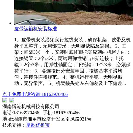
皮带运输机安装标准
1、皮带机安装必须实行拉线安装，确保机架、皮带及机
身平直整齐，无局部变形，无明显缺陷及缺损。 2、H
架：间隔3米一个，安装时底托辊托架应朝向机尾方向；
连接钢管：2个/3米，两端用弹性销与H架连接；上托
辊：2个/3米，用弹性销固定；下托辊：1个/3米，必须保
持平行； 3、各连接部分安装牢固，接缝基本平滑均
匀，连接件连接规范。 4、整机运行平稳，无明显振
动，无异常声。 5、机架接头处左右偏差及上下偏差...
点击免费电话咨询:18163970466
湖南博港机械科技有限公司
电话:18163970466 手机:18163970466
地址:湘潭市湘乡市经济开发区引凤路021号
技术支持：
星韵优推宝