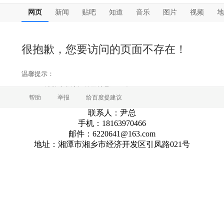
联系人：尹总
手机：18163970466
邮件：6220641@163.com
地址：湘潭市湘乡市经济开发区引凤路021号