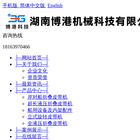
手机版
简体中文版
English
咨询热线
18163970466
├─
网站首页
─┤
├─
关于我们
─┤
企业文化
资质荣誉
├─
最新资讯
─┤
├─
产品中心
─┤
岸对船折叠皮带机
超长液压折叠皮带机
船用设备及内架配件
立式旋转皮带机
全液压折叠皮带机
├─
案例展示
─┤
├─
在线留言
─┤