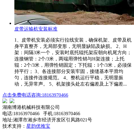
皮带运输机安装标准
1、皮带机安装必须实行拉线安装，确保机架、皮带及机
身平直整齐，无局部变形，无明显缺陷及缺损。 2、H
架：间隔3米一个，安装时底托辊托架应朝向机尾方向；
连接钢管：2个/3米，两端用弹性销与H架连接；上托
辊：2个/3米，用弹性销固定；下托辊：1个/3米，必须保
持平行； 3、各连接部分安装牢固，接缝基本平滑均
匀，连接件连接规范。 4、整机运行平稳，无明显振
动，无异常声。 5、机架接头处左右偏差及上下偏差...
点击免费电话咨询:18163970466
湖南博港机械科技有限公司
电话:18163970466 手机:18163970466
地址:湘潭市湘乡市经济开发区引凤路021号
技术支持：
星韵优推宝