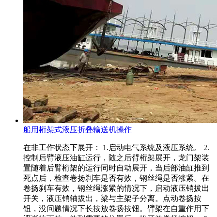
船用桁架式液压折叠输送机操作
在非工作状态下展开： 1.启动电气系统及液压系统。 2.
控制后臂液压油缸运行，随之后臂桁架展开，龙门架装
置随着后臂桁架的运行同时自动展开，当后部油缸推到
死点后，检查卷扬刹车是否有效，钢丝绳是否涨紧。在
卷扬刹车有效，钢丝绳涨紧的情况下，启动液压销拔出
开关，液压销轴拔出，梁与主架子分离。点动卷扬按
钮，没问题情况下长按放卷扬按钮。臂架在自重作用下