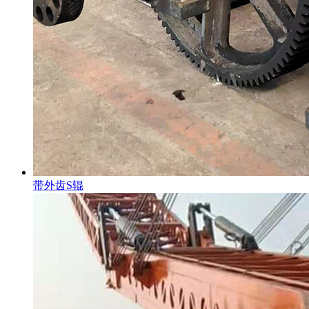
带外齿S辊