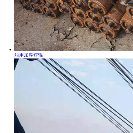
船用加厚短辊