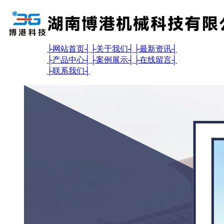
├
网站首页
┤
├
关于我们
┤
├
最新资讯
┤
├
产品中心
┤
├
案例展示
┤
├
在线留言
┤
├
联系我们
┤