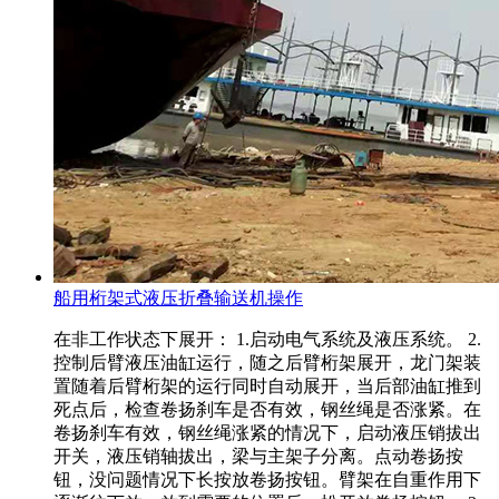
船用桁架式液压折叠输送机操作
在非工作状态下展开： 1.启动电气系统及液压系统。 2.
控制后臂液压油缸运行，随之后臂桁架展开，龙门架装
置随着后臂桁架的运行同时自动展开，当后部油缸推到
死点后，检查卷扬刹车是否有效，钢丝绳是否涨紧。在
卷扬刹车有效，钢丝绳涨紧的情况下，启动液压销拔出
开关，液压销轴拔出，梁与主架子分离。点动卷扬按
钮，没问题情况下长按放卷扬按钮。臂架在自重作用下