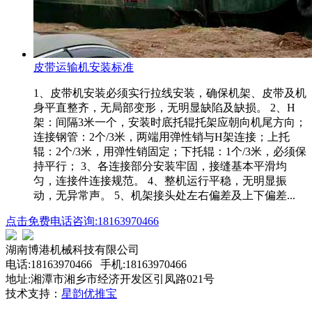
皮带运输机安装标准
1、皮带机安装必须实行拉线安装，确保机架、皮带及机
身平直整齐，无局部变形，无明显缺陷及缺损。 2、H
架：间隔3米一个，安装时底托辊托架应朝向机尾方向；
连接钢管：2个/3米，两端用弹性销与H架连接；上托
辊：2个/3米，用弹性销固定；下托辊：1个/3米，必须保
持平行； 3、各连接部分安装牢固，接缝基本平滑均
匀，连接件连接规范。 4、整机运行平稳，无明显振
动，无异常声。 5、机架接头处左右偏差及上下偏差...
点击免费电话咨询:18163970466
湖南博港机械科技有限公司
电话:18163970466 手机:18163970466
地址:湘潭市湘乡市经济开发区引凤路021号
技术支持：
星韵优推宝