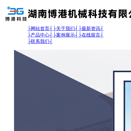
├
网站首页
┤
├
关于我们
┤
├
最新资讯
┤
├
产品中心
┤
├
案例展示
┤
├
在线留言
┤
├
联系我们
┤