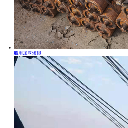
船用加厚短辊