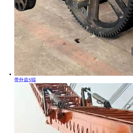
带外齿S辊