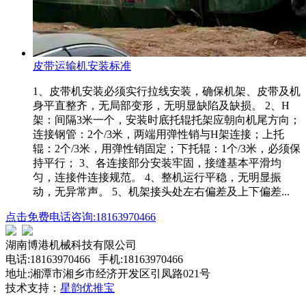
皮带运输机安装标准
1、皮带机安装必须实行拉线安装，确保机架、皮带及机
身平直整齐，无局部变形，无明显缺陷及缺损。 2、H
架：间隔3米一个，安装时底托辊托架应朝向机尾方向；
连接钢管：2个/3米，两端用弹性销与H架连接；上托
辊：2个/3米，用弹性销固定；下托辊：1个/3米，必须保
持平行； 3、各连接部分安装牢固，接缝基本平滑均
匀，连接件连接规范。 4、整机运行平稳，无明显振
动，无异常声。 5、机架接头处左右偏差及上下偏差...
点击免费电话咨询:18163970466
湖南博港机械科技有限公司
电话:18163970466 手机:18163970466
地址:湘潭市湘乡市经济开发区引凤路021号
技术支持：
星韵优推宝