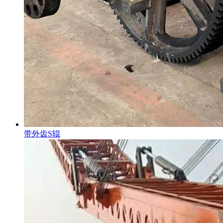
带外齿S辊