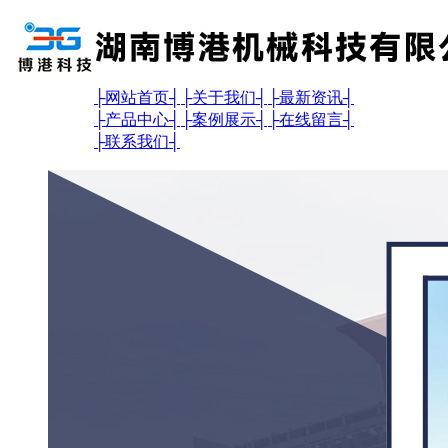
├
网站首页
┤
├
关于我们
┤
├
最新资讯
┤
├
产品中心
┤
├
案例展示
┤
├
在线留言
┤
├
联系我们
┤