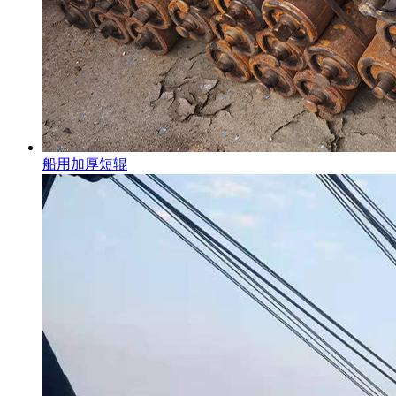
船用加厚短辊