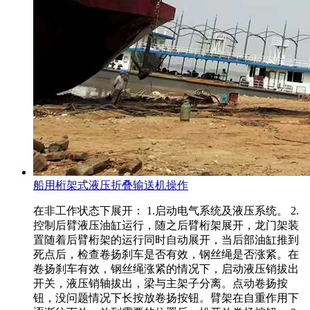
船用桁架式液压折叠输送机操作
在非工作状态下展开： 1.启动电气系统及液压系统。 2.
控制后臂液压油缸运行，随之后臂桁架展开，龙门架装
置随着后臂桁架的运行同时自动展开，当后部油缸推到
死点后，检查卷扬刹车是否有效，钢丝绳是否涨紧。在
卷扬刹车有效，钢丝绳涨紧的情况下，启动液压销拔出
开关，液压销轴拔出，梁与主架子分离。点动卷扬按
钮，没问题情况下长按放卷扬按钮。臂架在自重作用下