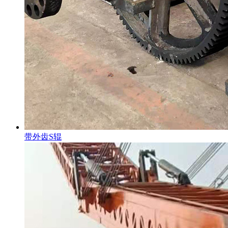
带外齿S辊