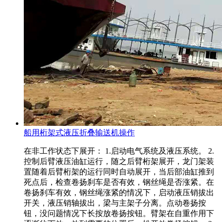
船用桁架式液压折叠输送机操作
在非工作状态下展开： 1.启动电气系统及液压系统。 2.
控制后臂液压油缸运行，随之后臂桁架展开，龙门架装
置随着后臂桁架的运行同时自动展开，当后部油缸推到
死点后，检查卷扬刹车是否有效，钢丝绳是否涨紧。在
卷扬刹车有效，钢丝绳涨紧的情况下，启动液压销拔出
开关，液压销轴拔出，梁与主架子分离。点动卷扬按
钮，没问题情况下长按放卷扬按钮。臂架在自重作用下