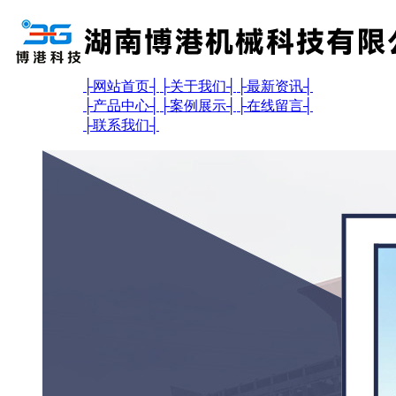
├
网站首页
┤
├
关于我们
┤
├
最新资讯
┤
├
产品中心
┤
├
案例展示
┤
├
在线留言
┤
├
联系我们
┤