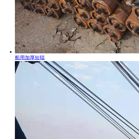
船用加厚短辊