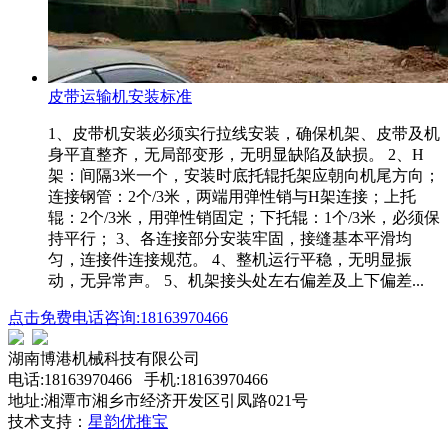
皮带运输机安装标准
1、皮带机安装必须实行拉线安装，确保机架、皮带及机
身平直整齐，无局部变形，无明显缺陷及缺损。 2、H
架：间隔3米一个，安装时底托辊托架应朝向机尾方向；
连接钢管：2个/3米，两端用弹性销与H架连接；上托
辊：2个/3米，用弹性销固定；下托辊：1个/3米，必须保
持平行； 3、各连接部分安装牢固，接缝基本平滑均
匀，连接件连接规范。 4、整机运行平稳，无明显振
动，无异常声。 5、机架接头处左右偏差及上下偏差...
点击免费电话咨询:18163970466
湖南博港机械科技有限公司
电话:18163970466 手机:18163970466
地址:湘潭市湘乡市经济开发区引凤路021号
技术支持：
星韵优推宝