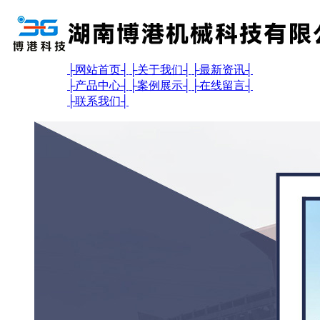
├
网站首页
┤
├
关于我们
┤
├
最新资讯
┤
├
产品中心
┤
├
案例展示
┤
├
在线留言
┤
├
联系我们
┤