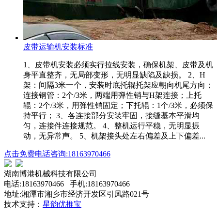
皮带运输机安装标准
1、皮带机安装必须实行拉线安装，确保机架、皮带及机
身平直整齐，无局部变形，无明显缺陷及缺损。 2、H
架：间隔3米一个，安装时底托辊托架应朝向机尾方向；
连接钢管：2个/3米，两端用弹性销与H架连接；上托
辊：2个/3米，用弹性销固定；下托辊：1个/3米，必须保
持平行； 3、各连接部分安装牢固，接缝基本平滑均
匀，连接件连接规范。 4、整机运行平稳，无明显振
动，无异常声。 5、机架接头处左右偏差及上下偏差...
点击免费电话咨询:18163970466
湖南博港机械科技有限公司
电话:18163970466 手机:18163970466
地址:湘潭市湘乡市经济开发区引凤路021号
技术支持：
星韵优推宝