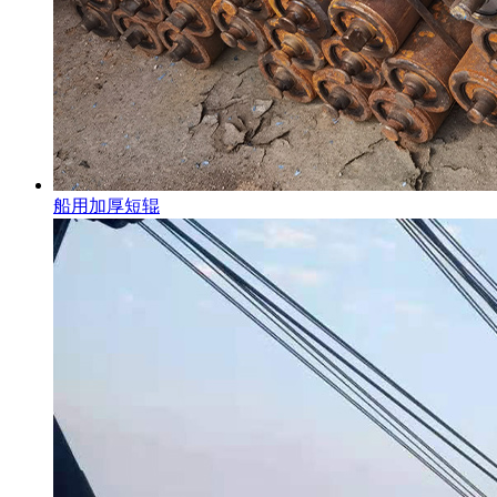
船用加厚短辊