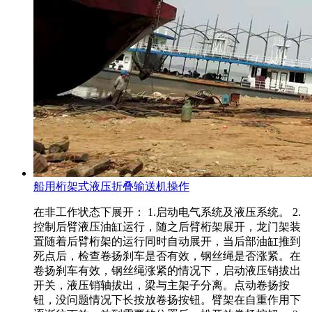
船用桁架式液压折叠输送机操作
在非工作状态下展开： 1.启动电气系统及液压系统。 2.
控制后臂液压油缸运行，随之后臂桁架展开，龙门架装
置随着后臂桁架的运行同时自动展开，当后部油缸推到
死点后，检查卷扬刹车是否有效，钢丝绳是否涨紧。在
卷扬刹车有效，钢丝绳涨紧的情况下，启动液压销拔出
开关，液压销轴拔出，梁与主架子分离。点动卷扬按
钮，没问题情况下长按放卷扬按钮。臂架在自重作用下