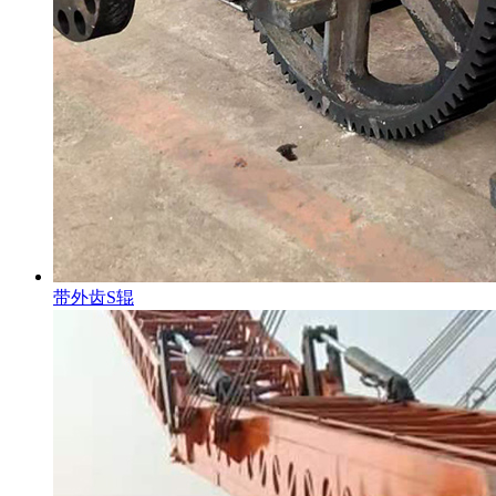
带外齿S辊