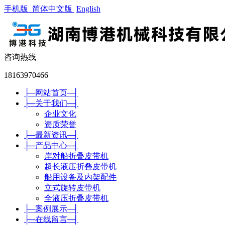
手机版
简体中文版
English
咨询热线
18163970466
├─
网站首页
─┤
├─
关于我们
─┤
企业文化
资质荣誉
├─
最新资讯
─┤
├─
产品中心
─┤
岸对船折叠皮带机
超长液压折叠皮带机
船用设备及内架配件
立式旋转皮带机
全液压折叠皮带机
├─
案例展示
─┤
├─
在线留言
─┤